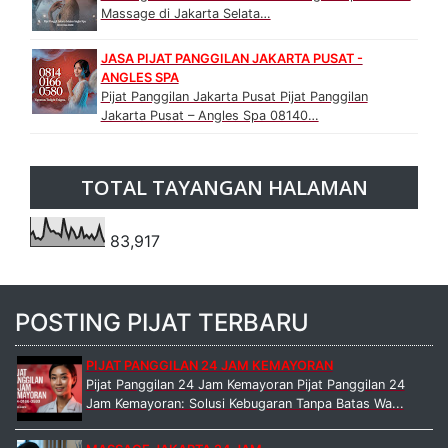
Massage di Jakarta Selata…
JASA PIJAT PANGGILAN JAKARTA PUSAT -
ANGLES SPA
Pijat Panggilan Jakarta Pusat Pijat Panggilan
Jakarta Pusat – Angles Spa 08140…
TOTAL TAYANGAN HALAMAN
83,917
POSTING PIJAT TERBARU
PIJAT PANGGILAN 24 JAM KEMAYORAN
Pijat Panggilan 24 Jam Kemayoran Pijat Panggilan 24
Jam Kemayoran: Solusi Kebugaran Tanpa Batas Wa...