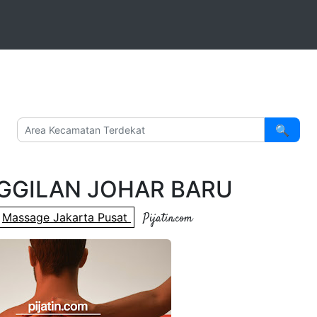
ATIN.COM
m Profesional
nita
ia
🔍
NGGILAN JOHAR BARU
Massage Jakarta Pusat
Pijatin.com