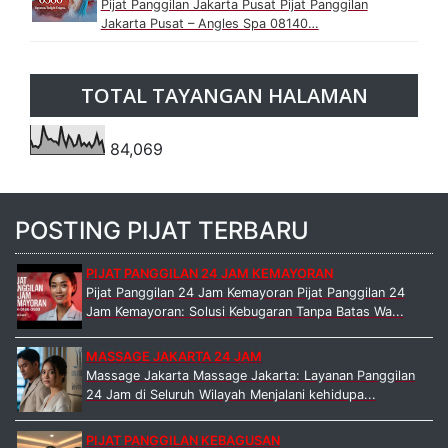
Pijat Panggilan Jakarta Pusat Pijat Panggilan
Jakarta Pusat – Angles Spa 08140…
TOTAL TAYANGAN HALAMAN
84,069
POSTING PIJAT TERBARU
PIJAT PANGGILAN 24 JAM KEMAYORAN
Pijat Panggilan 24 Jam Kemayoran Pijat Panggilan 24
Jam Kemayoran: Solusi Kebugaran Tanpa Batas Wa...
MASSAGE JAKARTA 24 JAM
Massage Jakarta Massage Jakarta: Layanan Panggilan
24 Jam di Seluruh Wilayah Menjalani kehidupa...
PIJAT PANGGILAN KEBAGUSAN