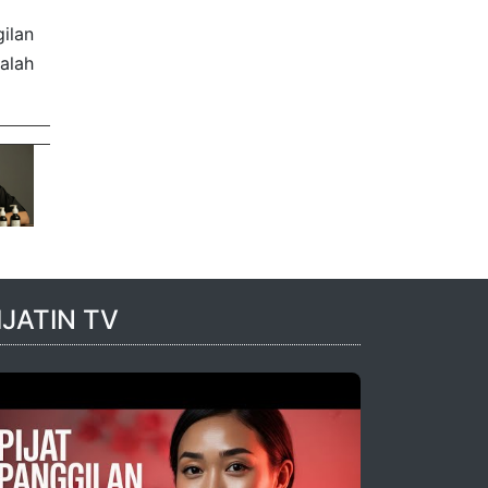
ilan
alah
IJATIN TV