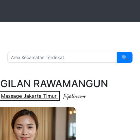
ATIN.COM
m Profesional
nita
ia
🔍
NGGILAN RAWAMANGUN
Massage Jakarta Timur
Pijatin.com