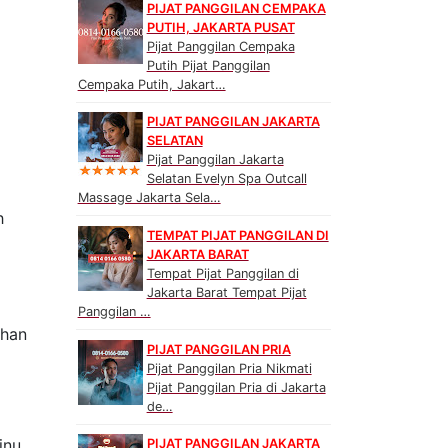
PIJAT PANGGILAN CEMPAKA
PUTIH, JAKARTA PUSAT
Pijat Panggilan Cempaka
Putih Pijat Panggilan
Cempaka Putih, Jakart…
PIJAT PANGGILAN JAKARTA
SELATAN
Pijat Panggilan Jakarta
Selatan Evelyn Spa Outcall
Massage Jakarta Sela…
h
TEMPAT PIJAT PANGGILAN DI
JAKARTA BARAT
Tempat Pijat Panggilan di
Jakarta Barat Tempat Pijat
Panggilan …
uhan
PIJAT PANGGILAN PRIA
Pijat Panggilan Pria Nikmati
Pijat Panggilan Pria di Jakarta
de…
inu.
PIJAT PANGGILAN JAKARTA