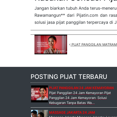
Jangan biarkan tubuh Anda terus-meneru
Rawamangun** dari Pijatin.com dan ras
solusi jasa pijat panggilan terpercaya di 
PIJAT PANGGILAN MATRA
POSTING PIJAT TERBARU
PIJAT PANGGILAN 24 JAM KEMAYORAN
Pijat Panggilan 24 Jam Kemayoran Pijat
Panggilan 24 Jam Kemayoran: Solusi
Kebugaran Tanpa Batas Wa...
MASSAGE JAKARTA 24 JAM