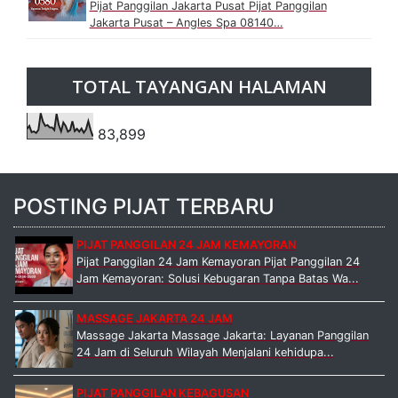
Pijat Panggilan Jakarta Pusat Pijat Panggilan
Jakarta Pusat – Angles Spa 08140…
TOTAL TAYANGAN HALAMAN
83,899
POSTING PIJAT TERBARU
PIJAT PANGGILAN 24 JAM KEMAYORAN
Pijat Panggilan 24 Jam Kemayoran Pijat Panggilan 24
Jam Kemayoran: Solusi Kebugaran Tanpa Batas Wa...
MASSAGE JAKARTA 24 JAM
Massage Jakarta Massage Jakarta: Layanan Panggilan
24 Jam di Seluruh Wilayah Menjalani kehidupa...
PIJAT PANGGILAN KEBAGUSAN